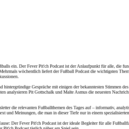
ußballs ein. Der Fever Pit'ch Podcast ist der Anlaufpunkt für alle, di
ehrmals wöchentlich liefert der Fußball Podcast die wichtigsten Themen
kussionen.
und hintergründige Gespräche mit einigen der bekanntesten Stimmen des 
n analysieren Pit Gottschalk und Malte Asmus die neuesten Nachricht
sletter die relevanten Fußballthemen des Tages auf – informativ, analyt
ext und Meinungen, die man in dieser Tiefe nur in einem spezialisierten
se: Der Fever Pit'ch Podcast ist der ideale Begleiter für alle Fußballf
 Pit'ch Podcast täglich näher am Spiel sein.