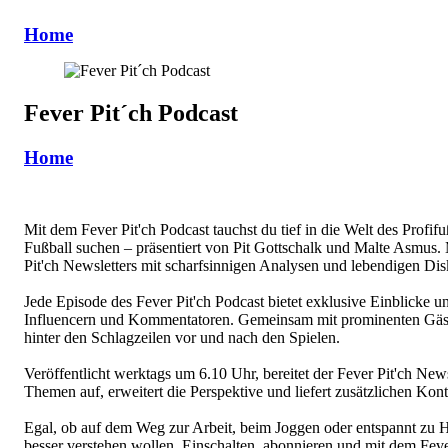
Home
Fever Pit´ch Podcast
Home
Mit dem Fever Pit'ch Podcast tauchst du tief in die Welt des Profif
Fußball suchen – präsentiert von Pit Gottschalk und Malte Asmus. M
Pit'ch Newsletters mit scharfsinnigen Analysen und lebendigen Dis
Jede Episode des Fever Pit'ch Podcast bietet exklusive Einblicke 
Influencern und Kommentatoren. Gemeinsam mit prominenten Gäste
hinter den Schlagzeilen vor und nach den Spielen.
Veröffentlicht werktags um 6.10 Uhr, bereitet der Fever Pit'ch New
Themen auf, erweitert die Perspektive und liefert zusätzlichen Kont
Egal, ob auf dem Weg zur Arbeit, beim Joggen oder entspannt zu Hau
besser verstehen wollen. Einschalten, abonnieren und mit dem Fever