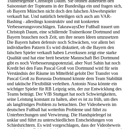
Trainerlegende Christoph Daum. Sie ordnen außerdem den
Saisonstart der Topteams in der Bundesliga ein und fragen sich,
ob Bayern München nicht doch den falschen Abwehrspieler
verkauft hat. Und natürlich beteiligen sich auch am VAR-
Bashing - allerdings konstruktiv und mit konkreten
Verbesserungsvorschlägen. TakeawaysDer Fußball trauert um
Christoph Daum, eine schillernde Trainerikone Dortmund und
Bayern brauchen noch Zeit, um ihre neuen Ideen umzusetzen
Die Bayern haben defensiv noch Schwächen, vor allem bei
individuellen Patzern Es wird diskutiert, ob die Bayern den
falschen Spieler verkauft haben Leverkusen zeigt eine starke
Qualität und hat eine breit besetzte Mannschaft Bei Dortmund
gibt es noch Verbesserungspotenzial, aber Nuri Sahin hat noch
Kredit bei den Fans Pascal Groß von Dortmund wird für sein
Verständnis der Räume im Mittelfeld gelobt Der Transfer von
Pascal Groß zu Borussia Dortmund könnte dem Team Stabilität
und taktische Flexibilität verleihen. Antonio Nusa könnte ein
wichtiger Spieler für RB Leipzig sein, der zur Entwicklung des
Teams beiträgt. Der VfB Stuttgart hat noch Schwierigkeiten,
seine Leistung konstant zu halten, aber es ist zu früh, um dies
als langfristiges Problem zu betrachten. Der Videobeweis im
deutschen Fußball hat weiterhin Probleme und führt zu
Unterbrechungen und Verwirrung. Die Handspielregel ist
unklar und führt zu unterschiedlichen Entscheidungen von
Schiedsrichtern. Es wird vorgeschlagen, dass der Videobeweis