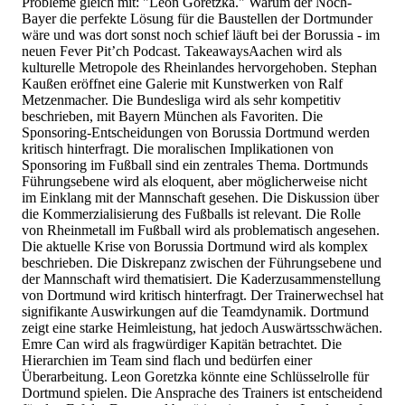
Probleme gleich mit: "Leon Goretzka." Warum der Noch-
Bayer die perfekte Lösung für die Baustellen der Dortmunder
wäre und was dort sonst noch schief läuft bei der Borussia - im
neuen Fever Pit’ch Podcast. TakeawaysAachen wird als
kulturelle Metropole des Rheinlandes hervorgehoben. Stephan
Kaußen eröffnet eine Galerie mit Kunstwerken von Ralf
Metzenmacher. Die Bundesliga wird als sehr kompetitiv
beschrieben, mit Bayern München als Favoriten. Die
Sponsoring-Entscheidungen von Borussia Dortmund werden
kritisch hinterfragt. Die moralischen Implikationen von
Sponsoring im Fußball sind ein zentrales Thema. Dortmunds
Führungsebene wird als eloquent, aber möglicherweise nicht
im Einklang mit der Mannschaft gesehen. Die Diskussion über
die Kommerzialisierung des Fußballs ist relevant. Die Rolle
von Rheinmetall im Fußball wird als problematisch angesehen.
Die aktuelle Krise von Borussia Dortmund wird als komplex
beschrieben. Die Diskrepanz zwischen der Führungsebene und
der Mannschaft wird thematisiert. Die Kaderzusammenstellung
von Dortmund wird kritisch hinterfragt. Der Trainerwechsel hat
signifikante Auswirkungen auf die Teamdynamik. Dortmund
zeigt eine starke Heimleistung, hat jedoch Auswärtsschwächen.
Emre Can wird als fragwürdiger Kapitän betrachtet. Die
Hierarchien im Team sind flach und bedürfen einer
Überarbeitung. Leon Goretzka könnte eine Schlüsselrolle für
Dortmund spielen. Die Ansprache des Trainers ist entscheidend