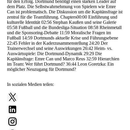
für den Erfolg. Dortmund benötigt einen starken Leader auf
dem Platz. Die Selbstwahrnehmung von Spielern wie Emre
Can ist problematisch. Die Diskussion um die Kapitänsfrage ist
zentral für die Teamführung. Chapters
00:00
Einführung und
kulturelle Identität
02:56
Stephan Kaußen und seine Galerie
05:58
Fußball und die Bundesliga-Situation
08:58
Rheinmetall
und die Sponsoring-Debatte
11:59
Moralische Fragen im
Fußball
14:59
Dortmunds aktuelle Krise und Führungsebene
22:45
Fehler in der Kaderzusammenstellung
24:20
Der
Trainerwechsel und seine Auswirkungen
26:42
Heim- vs.
Auswärtsspiele: Die Dortmund-Dynamik
29:29
Die
Kapitänsfrage: Emre Can und Marco Reus
32:59
Hierarchien
im Team: Wer führt Dortmund?
36:44
Leon Goretzka: Ein
möglicher Neuzugang für Dortmund?
In sozialen Medien teilen: