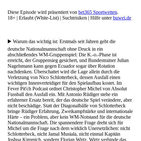
Diese Episode wird präsentiert von
bet365 Sportwetten
.
18+ | Erlaubt (White-List) | Suchtrisiken | Hilfe unter
buwei.de
▶️ Warum das wichtig ist: Erstmals seit Jahren geht die
deutsche Nationalmannschaft ohne Druck in ein
abschließendes WM-Gruppenspiel: Die K.-o.-Phase ist
erreicht, der Gruppensieg gesichert, und Bundestrainer Julian
Nagelsmann kann gegen Ecuador sogar über Rotation
nachdenken. Überschattet wird die Lage allein durch die
Verletzung von Nico Schlotterbeck, dessen Ausfall einen
wichtigen Innenverteidiger für den Spielaufbau kostet. Im
Fever Pit'ch Podcast ordnet Christopher Michel von Absolut
Fussball den Ausfall ein. Mit Antonio Rüdiger stehe ein
erfahrener Ersatz bereit, der das deutsche Spiel verändere, aber
nicht beschädige. Statt der Diagonalbälle von Schlotterbeck
bringe Rüdiger Erfahrung, Zweikampfstärke und internationale
Härte – ein Problem, aber kein WM-Notstand für die deutsche
Nationalmannschaft. Die spannendere Frage dreht sich für
Michel um die Frage nach dem wirklich Unersetzlichen: nicht
Schlotterbeck, nicht Jamal Musiala, nicht einmal Kapitän
Joshua Kimmich, sondern Florian Wirtz. Wirtz verbinde das