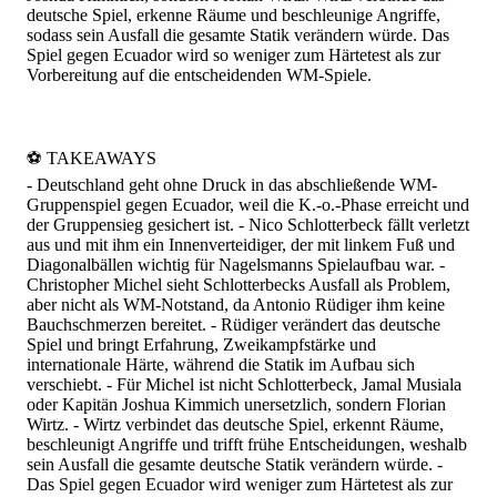
deutsche Spiel, erkenne Räume und beschleunige Angriffe,
sodass sein Ausfall die gesamte Statik verändern würde. Das
Spiel gegen Ecuador wird so weniger zum Härtetest als zur
Vorbereitung auf die entscheidenden WM-Spiele.
⚽️ TAKEAWAYS
- Deutschland geht ohne Druck in das abschließende WM-
Gruppenspiel gegen Ecuador, weil die K.-o.-Phase erreicht und
der Gruppensieg gesichert ist. - Nico Schlotterbeck fällt verletzt
aus und mit ihm ein Innenverteidiger, der mit linkem Fuß und
Diagonalbällen wichtig für Nagelsmanns Spielaufbau war. -
Christopher Michel sieht Schlotterbecks Ausfall als Problem,
aber nicht als WM-Notstand, da Antonio Rüdiger ihm keine
Bauchschmerzen bereitet. - Rüdiger verändert das deutsche
Spiel und bringt Erfahrung, Zweikampfstärke und
internationale Härte, während die Statik im Aufbau sich
verschiebt. - Für Michel ist nicht Schlotterbeck, Jamal Musiala
oder Kapitän Joshua Kimmich unersetzlich, sondern Florian
Wirtz. - Wirtz verbindet das deutsche Spiel, erkennt Räume,
beschleunigt Angriffe und trifft frühe Entscheidungen, weshalb
sein Ausfall die gesamte deutsche Statik verändern würde. -
Das Spiel gegen Ecuador wird weniger zum Härtetest als zur