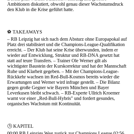
Ambitionen diskutiert, obwohl genau dieser Wachstumsdruck
den Klub in die Krise geführt hatte.
⚽️ TAKEAWAYS
– RB Leipzig hat sich nach dem Absturz ohne Europapokal auf
Platz drei stabilisiert und die Champions-League-Qualifikation
erreicht. – Der Klub hat seine Krise überwunden, indem er
wieder auf Entwicklung, Struktur und RB-DNA gesetzt hat
statt auf teure Transfers. – Trainer Ole Werner gilt als
wichtigster Baustein der Kurskorrektur und hat der Mannschaft
Ruhe und Klarheit gegeben. – Mit der Champions-League-
Rückkehr wachsen im Red-Bull-Kosmos bereits wieder die
Erwartungen und Werner wird infrage gestellt. – Die Bilanz
gegen große Gegner wie Bayern München und Bayer
Leverkusen bleibt schwach. – RB-Experte Ullrich Kroemer
warnt vor einer „Red-Bull-Hybris" und fordert gesundes,
organisches Wachstum mit Kontinuität.
🕒 KAPITEL
00:00
RB Leipzigs Weg zurück zur Champions League
02:56