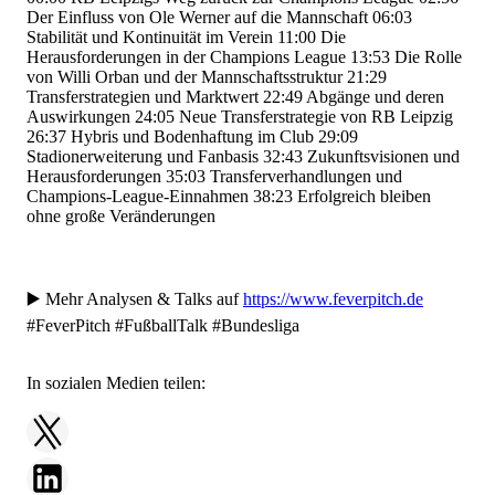
Der Einfluss von Ole Werner auf die Mannschaft
06:03
Stabilität und Kontinuität im Verein
11:00
Die
Herausforderungen in der Champions League
13:53
Die Rolle
von Willi Orban und der Mannschaftsstruktur
21:29
Transferstrategien und Marktwert
22:49
Abgänge und deren
Auswirkungen
24:05
Neue Transferstrategie von RB Leipzig
26:37
Hybris und Bodenhaftung im Club
29:09
Stadionerweiterung und Fanbasis
32:43
Zukunftsvisionen und
Herausforderungen
35:03
Transferverhandlungen und
Champions-League-Einnahmen
38:23
Erfolgreich bleiben
ohne große Veränderungen
▶️ Mehr Analysen & Talks auf
https://www.feverpitch.de
#FeverPitch #FußballTalk #Bundesliga
In sozialen Medien teilen: