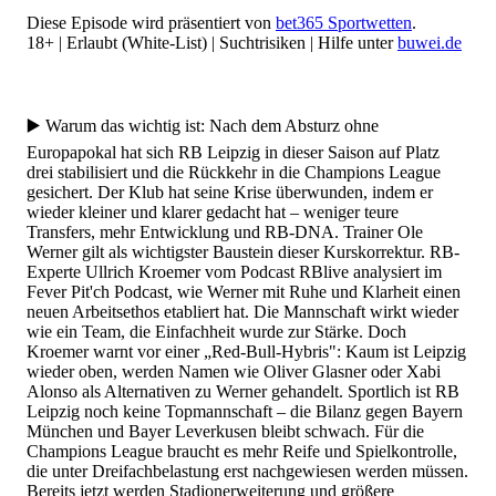
Diese Episode wird präsentiert von
bet365 Sportwetten
.
18+ | Erlaubt (White-List) | Suchtrisiken | Hilfe unter
buwei.de
▶️ Warum das wichtig ist: Nach dem Absturz ohne
Europapokal hat sich RB Leipzig in dieser Saison auf Platz
drei stabilisiert und die Rückkehr in die Champions League
gesichert. Der Klub hat seine Krise überwunden, indem er
wieder kleiner und klarer gedacht hat – weniger teure
Transfers, mehr Entwicklung und RB-DNA. Trainer Ole
Werner gilt als wichtigster Baustein dieser Kurskorrektur. RB-
Experte Ullrich Kroemer vom Podcast RBlive analysiert im
Fever Pit'ch Podcast, wie Werner mit Ruhe und Klarheit einen
neuen Arbeitsethos etabliert hat. Die Mannschaft wirkt wieder
wie ein Team, die Einfachheit wurde zur Stärke. Doch
Kroemer warnt vor einer „Red-Bull-Hybris": Kaum ist Leipzig
wieder oben, werden Namen wie Oliver Glasner oder Xabi
Alonso als Alternativen zu Werner gehandelt. Sportlich ist RB
Leipzig noch keine Topmannschaft – die Bilanz gegen Bayern
München und Bayer Leverkusen bleibt schwach. Für die
Champions League braucht es mehr Reife und Spielkontrolle,
die unter Dreifachbelastung erst nachgewiesen werden müssen.
Bereits jetzt werden Stadionerweiterung und größere