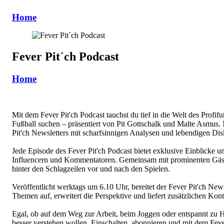
Home
Fever Pit´ch Podcast
Home
Mit dem Fever Pit'ch Podcast tauchst du tief in die Welt des Profif
Fußball suchen – präsentiert von Pit Gottschalk und Malte Asmus. M
Pit'ch Newsletters mit scharfsinnigen Analysen und lebendigen Dis
Jede Episode des Fever Pit'ch Podcast bietet exklusive Einblicke 
Influencern und Kommentatoren. Gemeinsam mit prominenten Gäste
hinter den Schlagzeilen vor und nach den Spielen.
Veröffentlicht werktags um 6.10 Uhr, bereitet der Fever Pit'ch New
Themen auf, erweitert die Perspektive und liefert zusätzlichen Kont
Egal, ob auf dem Weg zur Arbeit, beim Joggen oder entspannt zu Hau
besser verstehen wollen. Einschalten, abonnieren und mit dem Fever