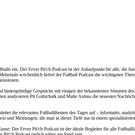
ußballs ein. Der Fever Pit'ch Podcast ist der Anlaufpunkt für alle, di
ehrmals wöchentlich liefert der Fußball Podcast die wichtigsten Themen
kussionen.
und hintergründige Gespräche mit einigen der bekanntesten Stimmen des 
n analysieren Pit Gottschalk und Malte Asmus die neuesten Nachricht
sletter die relevanten Fußballthemen des Tages auf – informativ, analyt
ext und Meinungen, die man in dieser Tiefe nur in einem spezialisierten
se: Der Fever Pit'ch Podcast ist der ideale Begleiter für alle Fußballf
 Pit'ch Podcast täglich näher am Spiel sein.