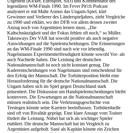
Urgestein (Kicker, Eurosport, SID) und Kommentator des
legendären WM-Finals 1990. Im Fever Pit'ch Podcast
analysiert er mit Malte Asmus das Ungarn-Spiel, kürt
Gewinner und Verlierer des Länderspieljahres, zieht Vergleiche
zu 1990 und erklärt, wo der DFB vor allem dessen zweiter
Anzug noch von Argentinien lernen muss. „Die
Kaltschnäuzigkeit und der Fokus fehlen oft noch,“ so Müller.
Takeaways Der VAR hat sowohl positive als auch negative
Auswirkungen auf die Spielentscheidungen. Die Erinnerungen
an das WM-Finale 1990 sind nach wie vor lebendig.
Nagelsmanns Experimentierfreudigkeit könnte sowohl Vor- als
auch Nachteile haben. Die Leistung der deutschen
Nationalmannschaft ist noch nicht konstant genug. Die
Kaderentscheidungen von Nagelsmann sind entscheidend für
den Erfolg der Mannschaft. Die Torhüterposition bleibt eine
Herausforderung für die deutsche Nationalmannschaft. Die
Ungarn haben sich im Spiel gegen Deutschland stark
präsentiert. Die Diskussion um Handspielentscheidungen bleibt
kontrovers. Die Erwartungen an die Nationalmannschaft
müssen realistisch sein. Die Verletzungsgeschichte von
Terstegen könnte seine Karriere beeinflussen. Torhüterduelle
sind oft von Rivalität geprägt. Eine klare Ansage vom Trainer
fördert die Leistung. Nübel hat sich als wichtiger Spieler
etabliert. Die deutsche Mannschaft hat im Vergleich zu
Argentinien aufgeholt. Sané als Kapitän könnte ein Zeichen