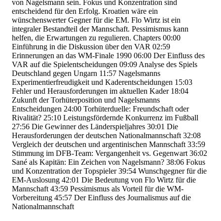
von Nagelsmann sein. Fokus und Konzentration sind
entscheidend für den Erfolg. Kroatien wäre ein
wünschenswerter Gegner für die EM. Flo Wirtz ist ein
integraler Bestandteil der Mannschaft. Pessimismus kann
helfen, die Erwartungen zu regulieren. Chapters
00:00
Einführung in die Diskussion über den VAR
02:59
Erinnerungen an das WM-Finale 1990
06:00
Der Einfluss des
VAR auf die Spielentscheidungen
09:09
Analyse des Spiels
Deutschland gegen Ungarn
11:57
Nagelsmanns
Experimentierfreudigkeit und Kaderentscheidungen
15:03
Fehler und Herausforderungen im aktuellen Kader
18:04
Zukunft der Torhüterposition und Nagelsmanns
Entscheidungen
24:00
Torhüterduelle: Freundschaft oder
Rivalität?
25:10
Leistungsfördernde Konkurrenz im Fußball
27:56
Die Gewinner des Länderspieljahres
30:01
Die
Herausforderungen der deutschen Nationalmannschaft
32:08
Vergleich der deutschen und argentinischen Mannschaft
33:59
Stimmung im DFB-Team: Vergangenheit vs. Gegenwart
36:02
Sané als Kapitän: Ein Zeichen von Nagelsmann?
38:06
Fokus
und Konzentration der Topspieler
39:54
Wunschgegner für die
EM-Auslosung
42:01
Die Bedeutung von Flo Wirtz für die
Mannschaft
43:59
Pessimismus als Vorteil für die WM-
Vorbereitung
45:57
Der Einfluss des Journalismus auf die
Nationalmannschaft