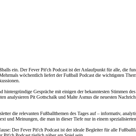
ußballs ein. Der Fever Pit'ch Podcast ist der Anlaufpunkt für alle, di
ehrmals wöchentlich liefert der Fußball Podcast die wichtigsten Themen
kussionen.
und hintergründige Gespräche mit einigen der bekanntesten Stimmen des 
n analysieren Pit Gottschalk und Malte Asmus die neuesten Nachricht
sletter die relevanten Fußballthemen des Tages auf – informativ, analyt
ext und Meinungen, die man in dieser Tiefe nur in einem spezialisierten
se: Der Fever Pit'ch Podcast ist der ideale Begleiter für alle Fußballf
 Pit'ch Podcast täglich näher am Spiel sein.