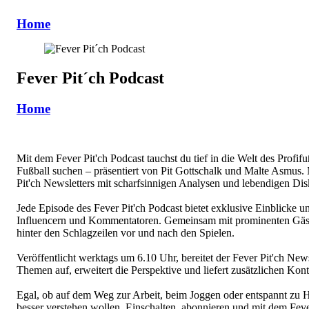
Home
Fever Pit´ch Podcast
Home
Mit dem Fever Pit'ch Podcast tauchst du tief in die Welt des Profif
Fußball suchen – präsentiert von Pit Gottschalk und Malte Asmus. M
Pit'ch Newsletters mit scharfsinnigen Analysen und lebendigen Dis
Jede Episode des Fever Pit'ch Podcast bietet exklusive Einblicke 
Influencern und Kommentatoren. Gemeinsam mit prominenten Gäste
hinter den Schlagzeilen vor und nach den Spielen.
Veröffentlicht werktags um 6.10 Uhr, bereitet der Fever Pit'ch New
Themen auf, erweitert die Perspektive und liefert zusätzlichen Kont
Egal, ob auf dem Weg zur Arbeit, beim Joggen oder entspannt zu Hau
besser verstehen wollen. Einschalten, abonnieren und mit dem Fever