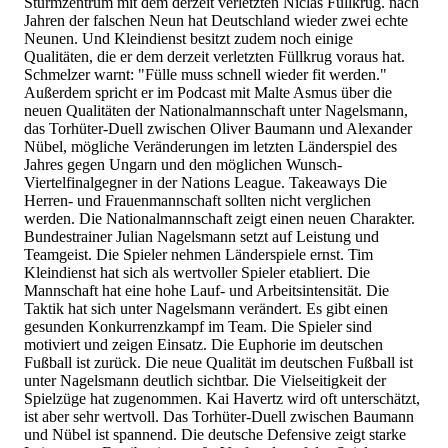
Sturmzentrum mit dem derzeit verletzten Niclas Füllkrug. nach
Jahren der falschen Neun hat Deutschland wieder zwei echte
Neunen. Und Kleindienst besitzt zudem noch einige
Qualitäten, die er dem derzeit verletzten Füllkrug voraus hat.
Schmelzer warnt: "Fülle muss schnell wieder fit werden."
Außerdem spricht er im Podcast mit Malte Asmus über die
neuen Qualitäten der Nationalmannschaft unter Nagelsmann,
das Torhüter-Duell zwischen Oliver Baumann und Alexander
Nübel, mögliche Veränderungen im letzten Länderspiel des
Jahres gegen Ungarn und den möglichen Wunsch-
Viertelfinalgegner in der Nations League. Takeaways Die
Herren- und Frauenmannschaft sollten nicht verglichen
werden. Die Nationalmannschaft zeigt einen neuen Charakter.
Bundestrainer Julian Nagelsmann setzt auf Leistung und
Teamgeist. Die Spieler nehmen Länderspiele ernst. Tim
Kleindienst hat sich als wertvoller Spieler etabliert. Die
Mannschaft hat eine hohe Lauf- und Arbeitsintensität. Die
Taktik hat sich unter Nagelsmann verändert. Es gibt einen
gesunden Konkurrenzkampf im Team. Die Spieler sind
motiviert und zeigen Einsatz. Die Euphorie im deutschen
Fußball ist zurück. Die neue Qualität im deutschen Fußball ist
unter Nagelsmann deutlich sichtbar. Die Vielseitigkeit der
Spielzüge hat zugenommen. Kai Havertz wird oft unterschätzt,
ist aber sehr wertvoll. Das Torhüter-Duell zwischen Baumann
und Nübel ist spannend. Die deutsche Defensive zeigt starke