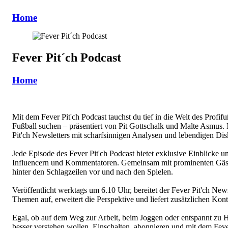
Home
Fever Pit´ch Podcast
Home
Mit dem Fever Pit'ch Podcast tauchst du tief in die Welt des Profif
Fußball suchen – präsentiert von Pit Gottschalk und Malte Asmus. M
Pit'ch Newsletters mit scharfsinnigen Analysen und lebendigen Dis
Jede Episode des Fever Pit'ch Podcast bietet exklusive Einblicke 
Influencern und Kommentatoren. Gemeinsam mit prominenten Gäste
hinter den Schlagzeilen vor und nach den Spielen.
Veröffentlicht werktags um 6.10 Uhr, bereitet der Fever Pit'ch New
Themen auf, erweitert die Perspektive und liefert zusätzlichen Kont
Egal, ob auf dem Weg zur Arbeit, beim Joggen oder entspannt zu Hau
besser verstehen wollen. Einschalten, abonnieren und mit dem Fever