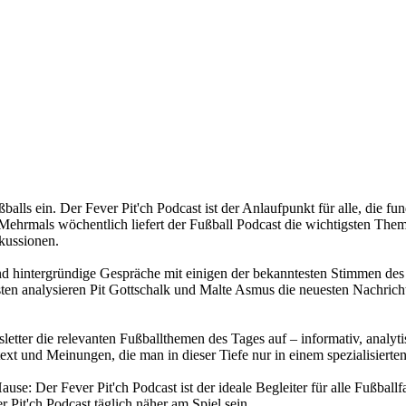
ußballs ein. Der Fever Pit'ch Podcast ist der Anlaufpunkt für alle, di
ehrmals wöchentlich liefert der Fußball Podcast die wichtigsten Themen
kussionen.
und hintergründige Gespräche mit einigen der bekanntesten Stimmen des 
n analysieren Pit Gottschalk und Malte Asmus die neuesten Nachricht
sletter die relevanten Fußballthemen des Tages auf – informativ, analyt
ext und Meinungen, die man in dieser Tiefe nur in einem spezialisierten
se: Der Fever Pit'ch Podcast ist der ideale Begleiter für alle Fußballf
 Pit'ch Podcast täglich näher am Spiel sein.