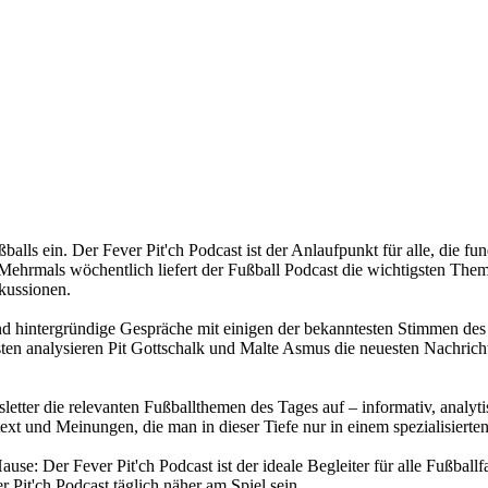
ußballs ein. Der Fever Pit'ch Podcast ist der Anlaufpunkt für alle, di
ehrmals wöchentlich liefert der Fußball Podcast die wichtigsten Themen
kussionen.
und hintergründige Gespräche mit einigen der bekanntesten Stimmen des 
n analysieren Pit Gottschalk und Malte Asmus die neuesten Nachricht
sletter die relevanten Fußballthemen des Tages auf – informativ, analyt
ext und Meinungen, die man in dieser Tiefe nur in einem spezialisierten
se: Der Fever Pit'ch Podcast ist der ideale Begleiter für alle Fußballf
 Pit'ch Podcast täglich näher am Spiel sein.