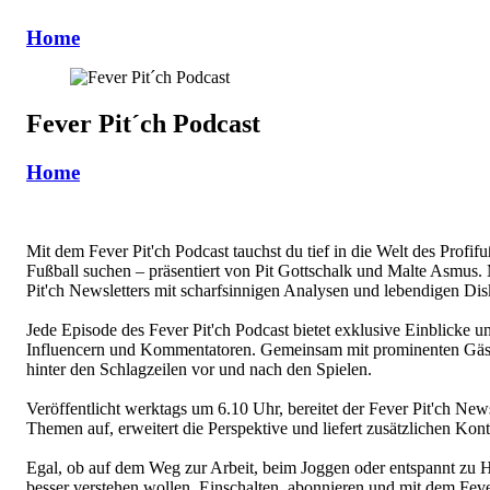
Home
Fever Pit´ch Podcast
Home
Mit dem Fever Pit'ch Podcast tauchst du tief in die Welt des Profif
Fußball suchen – präsentiert von Pit Gottschalk und Malte Asmus. M
Pit'ch Newsletters mit scharfsinnigen Analysen und lebendigen Dis
Jede Episode des Fever Pit'ch Podcast bietet exklusive Einblicke 
Influencern und Kommentatoren. Gemeinsam mit prominenten Gäste
hinter den Schlagzeilen vor und nach den Spielen.
Veröffentlicht werktags um 6.10 Uhr, bereitet der Fever Pit'ch New
Themen auf, erweitert die Perspektive und liefert zusätzlichen Kont
Egal, ob auf dem Weg zur Arbeit, beim Joggen oder entspannt zu Hau
besser verstehen wollen. Einschalten, abonnieren und mit dem Fever