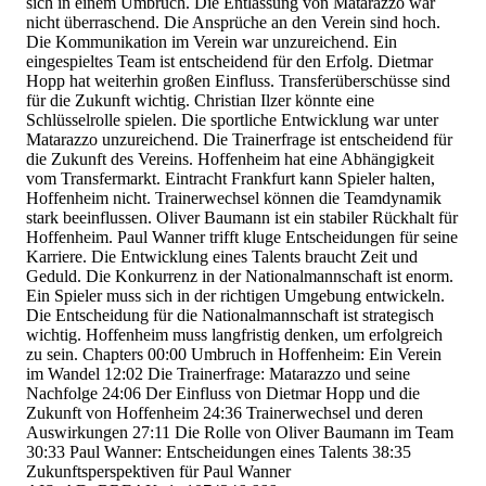
sich in einem Umbruch. Die Entlassung von Matarazzo war
nicht überraschend. Die Ansprüche an den Verein sind hoch.
Die Kommunikation im Verein war unzureichend. Ein
eingespieltes Team ist entscheidend für den Erfolg. Dietmar
Hopp hat weiterhin großen Einfluss. Transferüberschüsse sind
für die Zukunft wichtig. Christian Ilzer könnte eine
Schlüsselrolle spielen. Die sportliche Entwicklung war unter
Matarazzo unzureichend. Die Trainerfrage ist entscheidend für
die Zukunft des Vereins. Hoffenheim hat eine Abhängigkeit
vom Transfermarkt. Eintracht Frankfurt kann Spieler halten,
Hoffenheim nicht. Trainerwechsel können die Teamdynamik
stark beeinflussen. Oliver Baumann ist ein stabiler Rückhalt für
Hoffenheim. Paul Wanner trifft kluge Entscheidungen für seine
Karriere. Die Entwicklung eines Talents braucht Zeit und
Geduld. Die Konkurrenz in der Nationalmannschaft ist enorm.
Ein Spieler muss sich in der richtigen Umgebung entwickeln.
Die Entscheidung für die Nationalmannschaft ist strategisch
wichtig. Hoffenheim muss langfristig denken, um erfolgreich
zu sein. Chapters
00:00
Umbruch in Hoffenheim: Ein Verein
im Wandel
12:02
Die Trainerfrage: Matarazzo und seine
Nachfolge
24:06
Der Einfluss von Dietmar Hopp und die
Zukunft von Hoffenheim
24:36
Trainerwechsel und deren
Auswirkungen
27:11
Die Rolle von Oliver Baumann im Team
30:33
Paul Wanner: Entscheidungen eines Talents
38:35
Zukunftsperspektiven für Paul Wanner