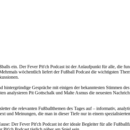
ußballs ein. Der Fever Pit'ch Podcast ist der Anlaufpunkt für alle, di
ehrmals wöchentlich liefert der Fußball Podcast die wichtigsten Themen
kussionen.
und hintergründige Gespräche mit einigen der bekanntesten Stimmen des 
n analysieren Pit Gottschalk und Malte Asmus die neuesten Nachricht
sletter die relevanten Fußballthemen des Tages auf – informativ, analyt
ext und Meinungen, die man in dieser Tiefe nur in einem spezialisierten
se: Der Fever Pit'ch Podcast ist der ideale Begleiter für alle Fußballf
 Pit'ch Podcast täglich näher am Spiel sein.