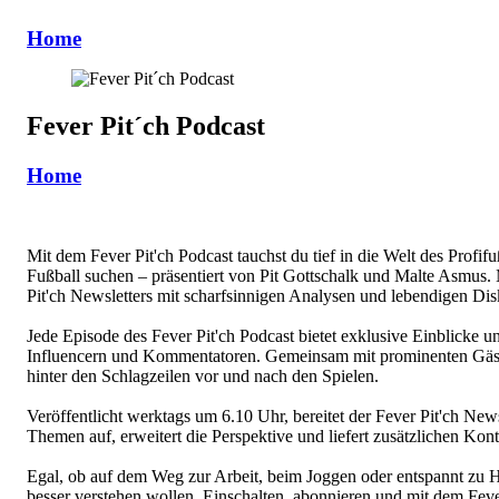
Home
Fever Pit´ch Podcast
Home
Mit dem Fever Pit'ch Podcast tauchst du tief in die Welt des Profif
Fußball suchen – präsentiert von Pit Gottschalk und Malte Asmus. M
Pit'ch Newsletters mit scharfsinnigen Analysen und lebendigen Dis
Jede Episode des Fever Pit'ch Podcast bietet exklusive Einblicke 
Influencern und Kommentatoren. Gemeinsam mit prominenten Gäste
hinter den Schlagzeilen vor und nach den Spielen.
Veröffentlicht werktags um 6.10 Uhr, bereitet der Fever Pit'ch New
Themen auf, erweitert die Perspektive und liefert zusätzlichen Kont
Egal, ob auf dem Weg zur Arbeit, beim Joggen oder entspannt zu Hau
besser verstehen wollen. Einschalten, abonnieren und mit dem Fever