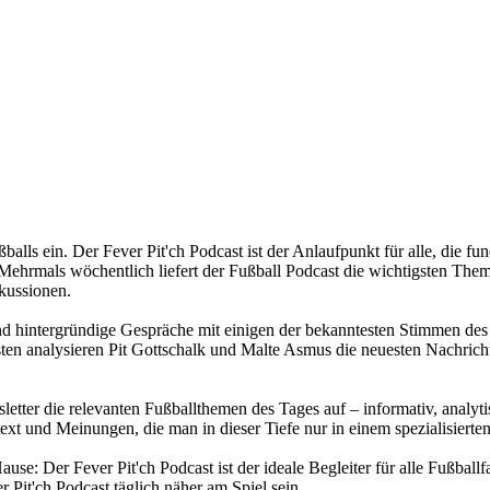
ußballs ein. Der Fever Pit'ch Podcast ist der Anlaufpunkt für alle, di
ehrmals wöchentlich liefert der Fußball Podcast die wichtigsten Themen
kussionen.
und hintergründige Gespräche mit einigen der bekanntesten Stimmen des 
n analysieren Pit Gottschalk und Malte Asmus die neuesten Nachricht
sletter die relevanten Fußballthemen des Tages auf – informativ, analyt
ext und Meinungen, die man in dieser Tiefe nur in einem spezialisierten
se: Der Fever Pit'ch Podcast ist der ideale Begleiter für alle Fußballf
 Pit'ch Podcast täglich näher am Spiel sein.