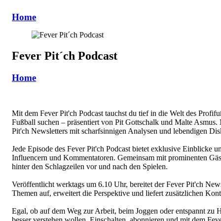
Home
Fever Pit´ch Podcast
Home
Mit dem Fever Pit'ch Podcast tauchst du tief in die Welt des Profif
Fußball suchen – präsentiert von Pit Gottschalk und Malte Asmus. M
Pit'ch Newsletters mit scharfsinnigen Analysen und lebendigen Dis
Jede Episode des Fever Pit'ch Podcast bietet exklusive Einblicke 
Influencern und Kommentatoren. Gemeinsam mit prominenten Gäste
hinter den Schlagzeilen vor und nach den Spielen.
Veröffentlicht werktags um 6.10 Uhr, bereitet der Fever Pit'ch New
Themen auf, erweitert die Perspektive und liefert zusätzlichen Kont
Egal, ob auf dem Weg zur Arbeit, beim Joggen oder entspannt zu Hau
besser verstehen wollen. Einschalten, abonnieren und mit dem Fever