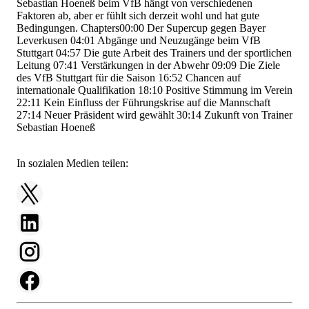
Sebastian Hoeneß beim VfB hängt von verschiedenen
Faktoren ab, aber er fühlt sich derzeit wohl und hat gute
Bedingungen. Chapters
00:00
Der Supercup gegen Bayer
Leverkusen
04:01
Abgänge und Neuzugänge beim VfB
Stuttgart
04:57
Die gute Arbeit des Trainers und der sportlichen
Leitung
07:41
Verstärkungen in der Abwehr
09:09
Die Ziele
des VfB Stuttgart für die Saison
16:52
Chancen auf
internationale Qualifikation
18:10
Positive Stimmung im Verein
22:11
Kein Einfluss der Führungskrise auf die Mannschaft
27:14
Neuer Präsident wird gewählt
30:14
Zukunft von Trainer
Sebastian Hoeneß
In sozialen Medien teilen: