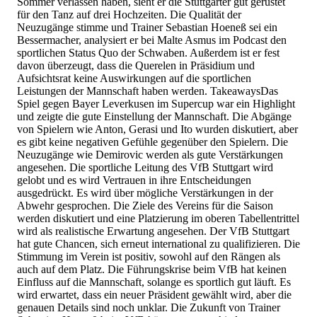
Sommer verlassen haben, sieht er die Stuttgarter gut gerüstet
für den Tanz auf drei Hochzeiten. Die Qualität der
Neuzugänge stimme und Trainer Sebastian Hoeneß sei ein
Bessermacher, analysiert er bei Malte Asmus im Podcast den
sportlichen Status Quo der Schwaben. Außerdem ist er fest
davon überzeugt, dass die Querelen in Präsidium und
Aufsichtsrat keine Auswirkungen auf die sportlichen
Leistungen der Mannschaft haben werden. TakeawaysDas
Spiel gegen Bayer Leverkusen im Supercup war ein Highlight
und zeigte die gute Einstellung der Mannschaft. Die Abgänge
von Spielern wie Anton, Gerasi und Ito wurden diskutiert, aber
es gibt keine negativen Gefühle gegenüber den Spielern. Die
Neuzugänge wie Demirovic werden als gute Verstärkungen
angesehen. Die sportliche Leitung des VfB Stuttgart wird
gelobt und es wird Vertrauen in ihre Entscheidungen
ausgedrückt. Es wird über mögliche Verstärkungen in der
Abwehr gesprochen. Die Ziele des Vereins für die Saison
werden diskutiert und eine Platzierung im oberen Tabellentrittel
wird als realistische Erwartung angesehen. Der VfB Stuttgart
hat gute Chancen, sich erneut international zu qualifizieren. Die
Stimmung im Verein ist positiv, sowohl auf den Rängen als
auch auf dem Platz. Die Führungskrise beim VfB hat keinen
Einfluss auf die Mannschaft, solange es sportlich gut läuft. Es
wird erwartet, dass ein neuer Präsident gewählt wird, aber die
genauen Details sind noch unklar. Die Zukunft von Trainer