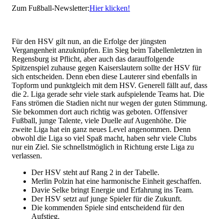
Zum Fußball-Newsletter:
Hier klicken!
Für den HSV gilt nun, an die Erfolge der jüngsten
Vergangenheit anzuknüpfen. Ein Sieg beim Tabellenletzten in
Regensburg ist Pflicht, aber auch das darauffolgende
Spitzenspiel zuhause gegen Kaiserslautern sollte der HSV für
sich entscheiden. Denn eben diese Lauterer sind ebenfalls in
Topform und punktgleich mit dem HSV. Generell fällt auf, dass
die 2. Liga gerade sehr viele stark aufspielende Teams hat. Die
Fans strömen die Stadien nicht nur wegen der guten Stimmung.
Sie bekommen dort auch richtig was geboten. Offensiver
Fußball, junge Talente, viele Duelle auf Augenhöhe. Die
zweite Liga hat ein ganz neues Level angenommen. Denn
obwohl die Liga so viel Spaß macht, haben sehr viele Clubs
nur ein Ziel. Sie schnellstmöglich in Richtung erste Liga zu
verlassen.
Der HSV steht auf Rang 2 in der Tabelle.
Merlin Polzin hat eine harmonische Einheit geschaffen.
Davie Selke bringt Energie und Erfahrung ins Team.
Der HSV setzt auf junge Spieler für die Zukunft.
Die kommenden Spiele sind entscheidend für den
Aufstieg.