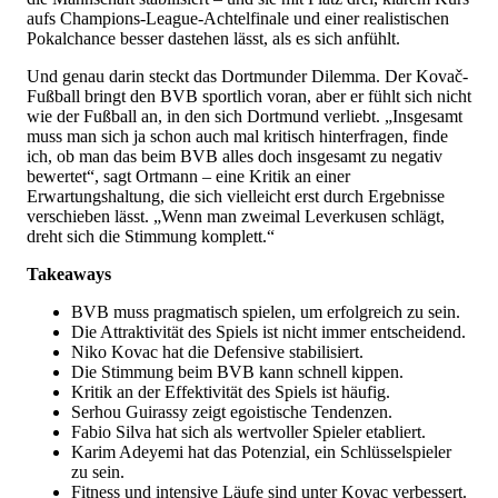
aufs Champions-League-Achtelfinale und einer realistischen
Pokalchance besser dastehen lässt, als es sich anfühlt.
Und genau darin steckt das Dortmunder Dilemma. Der Kovač-
Fußball bringt den BVB sportlich voran, aber er fühlt sich nicht
wie der Fußball an, in den sich Dortmund verliebt. „Insgesamt
muss man sich ja schon auch mal kritisch hinterfragen, finde
ich, ob man das beim BVB alles doch insgesamt zu negativ
bewertet“, sagt Ortmann – eine Kritik an einer
Erwartungshaltung, die sich vielleicht erst durch Ergebnisse
verschieben lässt. „Wenn man zweimal Leverkusen schlägt,
dreht sich die Stimmung komplett.“
Takeaways
BVB muss pragmatisch spielen, um erfolgreich zu sein.
Die Attraktivität des Spiels ist nicht immer entscheidend.
Niko Kovac hat die Defensive stabilisiert.
Die Stimmung beim BVB kann schnell kippen.
Kritik an der Effektivität des Spiels ist häufig.
Serhou Guirassy zeigt egoistische Tendenzen.
Fabio Silva hat sich als wertvoller Spieler etabliert.
Karim Adeyemi hat das Potenzial, ein Schlüsselspieler
zu sein.
Fitness und intensive Läufe sind unter Kovac verbessert.