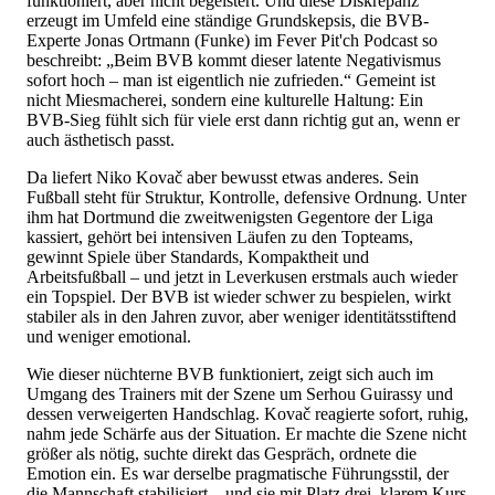
funktioniert, aber nicht begeistert. Und diese Diskrepanz
erzeugt im Umfeld eine ständige Grundskepsis, die BVB-
Experte Jonas Ortmann (Funke) im Fever Pit'ch Podcast so
beschreibt: „Beim BVB kommt dieser latente Negativismus
sofort hoch – man ist eigentlich nie zufrieden.“ Gemeint ist
nicht Miesmacherei, sondern eine kulturelle Haltung: Ein
BVB-Sieg fühlt sich für viele erst dann richtig gut an, wenn er
auch ästhetisch passt.
Da liefert Niko Kovač aber bewusst etwas anderes. Sein
Fußball steht für Struktur, Kontrolle, defensive Ordnung. Unter
ihm hat Dortmund die zweitwenigsten Gegentore der Liga
kassiert, gehört bei intensiven Läufen zu den Topteams,
gewinnt Spiele über Standards, Kompaktheit und
Arbeitsfußball – und jetzt in Leverkusen erstmals auch wieder
ein Topspiel. Der BVB ist wieder schwer zu bespielen, wirkt
stabiler als in den Jahren zuvor, aber weniger identitätsstiftend
und weniger emotional.
Wie dieser nüchterne BVB funktioniert, zeigt sich auch im
Umgang des Trainers mit der Szene um Serhou Guirassy und
dessen verweigerten Handschlag. Kovač reagierte sofort, ruhig,
nahm jede Schärfe aus der Situation. Er machte die Szene nicht
größer als nötig, suchte direkt das Gespräch, ordnete die
Emotion ein. Es war derselbe pragmatische Führungsstil, der
die Mannschaft stabilisiert – und sie mit Platz drei, klarem Kurs