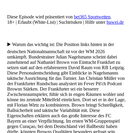
Diese Episode wird präsentiert von
bet365 Sportwetten
.
18+ | Erlaubt (White-List) | Suchtrisiken | Hilfe unter
buwei.de
▶️ Warum das wichtig ist: Die Position links hinten in der
deutschen Nationalmannschaft ist vor der WM 2026
umkämpft. Bundestrainer Julian Nagelsmann scheint dabei
zunehmend auf Nathaniel Brown von Eintracht Frankfurt zu
setzen statt auf den erfahreneren David Raum von RB Leipzig.
Diese Personalentscheidung gibt Einblicke in Nagelsmanns
taktische Ausrichtung für das Turnier. Jan Christian Müller von
der Frankfurter Rundschau analysiert im Fever Pit'ch Podcast
Browns Stärken. Der Frankfurter sei ein besserer
Zwischenraumspieler, fühle sich in engen Räumen wohler und
könne ins zentrale Mittelfeld einrücken. Dort sei er in der Lage,
mit Florian Wirtz zu kombinieren. Brown bringt Schnelligkeit,
Ballsicherheit und taktische Variabilität mit. Diese
Eigenschaften erklären auch das große Interesse des FC
Bayern an einer Verpflichtung. Im ersten WM-Gruppenspiel
gegen Curaçao, bei dem Deutschland viel Ballbesitz haben
dürfte, könnten Browns Qualitäten besonders gefragt sein.