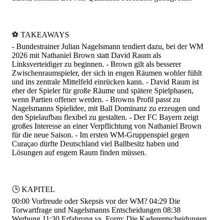
⚽️ TAKEAWAYS
- Bundestrainer Julian Nagelsmann tendiert dazu, bei der WM
2026 mit Nathaniel Brown statt David Raum als
Linksverteidiger zu beginnen. - Brown gilt als besserer
Zwischenraumspieler, der sich in engen Räumen wohler fühlt
und ins zentrale Mittelfeld einrücken kann. - David Raum ist
eher der Spieler für große Räume und spätere Spielphasen,
wenn Partien offener werden. - Browns Profil passt zu
Nagelsmanns Spielidee, mit Ball Dominanz zu erzeugen und
den Spielaufbau flexibel zu gestalten. - Der FC Bayern zeigt
großes Interesse an einer Verpflichtung von Nathaniel Brown
für die neue Saison. - Im ersten WM-Gruppenspiel gegen
Curaçao dürfte Deutschland viel Ballbesitz haben und
Lösungen auf engem Raum finden müssen.
🕒 KAPITEL
00:00
Vorfreude oder Skepsis vor der WM?
04:29
Die
Torwartfrage und Nagelsmanns Entscheidungen
08:38
Werbung
11:30
Erfahrung vs. Form: Die Kaderentscheidungen