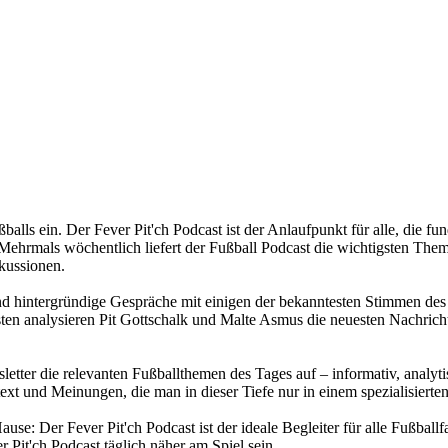
ußballs ein. Der Fever Pit'ch Podcast ist der Anlaufpunkt für alle, di
ehrmals wöchentlich liefert der Fußball Podcast die wichtigsten Themen
kussionen.
und hintergründige Gespräche mit einigen der bekanntesten Stimmen des 
n analysieren Pit Gottschalk und Malte Asmus die neuesten Nachricht
sletter die relevanten Fußballthemen des Tages auf – informativ, analyt
ext und Meinungen, die man in dieser Tiefe nur in einem spezialisierten
se: Der Fever Pit'ch Podcast ist der ideale Begleiter für alle Fußballf
 Pit'ch Podcast täglich näher am Spiel sein.