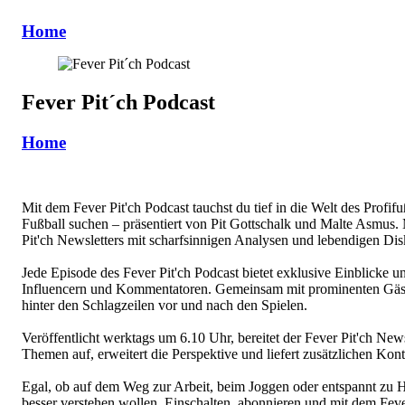
Home
Fever Pit´ch Podcast
Home
Mit dem Fever Pit'ch Podcast tauchst du tief in die Welt des Profif
Fußball suchen – präsentiert von Pit Gottschalk und Malte Asmus. M
Pit'ch Newsletters mit scharfsinnigen Analysen und lebendigen Dis
Jede Episode des Fever Pit'ch Podcast bietet exklusive Einblicke 
Influencern und Kommentatoren. Gemeinsam mit prominenten Gäste
hinter den Schlagzeilen vor und nach den Spielen.
Veröffentlicht werktags um 6.10 Uhr, bereitet der Fever Pit'ch New
Themen auf, erweitert die Perspektive und liefert zusätzlichen Kont
Egal, ob auf dem Weg zur Arbeit, beim Joggen oder entspannt zu Hau
besser verstehen wollen. Einschalten, abonnieren und mit dem Fever