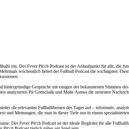
ußballs ein. Der Fever Pit'ch Podcast ist der Anlaufpunkt für alle, di
ehrmals wöchentlich liefert der Fußball Podcast die wichtigsten Themen
kussionen.
und hintergründige Gespräche mit einigen der bekanntesten Stimmen des 
n analysieren Pit Gottschalk und Malte Asmus die neuesten Nachricht
sletter die relevanten Fußballthemen des Tages auf – informativ, analyt
ext und Meinungen, die man in dieser Tiefe nur in einem spezialisierten
se: Der Fever Pit'ch Podcast ist der ideale Begleiter für alle Fußballf
 Pit'ch Podcast täglich näher am Spiel sein.