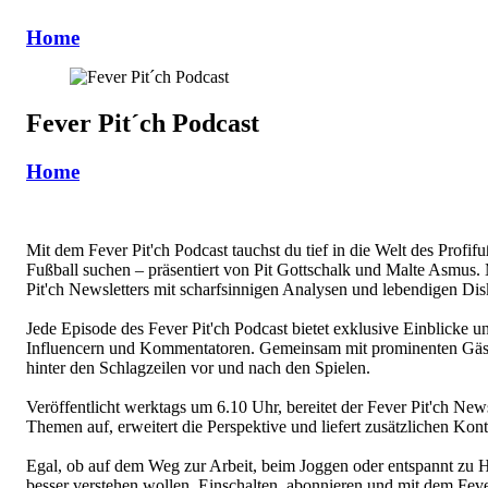
Home
Fever Pit´ch Podcast
Home
Mit dem Fever Pit'ch Podcast tauchst du tief in die Welt des Profif
Fußball suchen – präsentiert von Pit Gottschalk und Malte Asmus. M
Pit'ch Newsletters mit scharfsinnigen Analysen und lebendigen Dis
Jede Episode des Fever Pit'ch Podcast bietet exklusive Einblicke 
Influencern und Kommentatoren. Gemeinsam mit prominenten Gäste
hinter den Schlagzeilen vor und nach den Spielen.
Veröffentlicht werktags um 6.10 Uhr, bereitet der Fever Pit'ch New
Themen auf, erweitert die Perspektive und liefert zusätzlichen Kont
Egal, ob auf dem Weg zur Arbeit, beim Joggen oder entspannt zu Hau
besser verstehen wollen. Einschalten, abonnieren und mit dem Fever