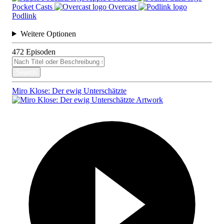
Pocket Casts
Overcast
Podlink
Weitere Optionen
472
Episoden
Search
Miro Klose: Der ewig Unterschätzte