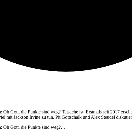
 Oh Gott, die Punkte sind weg? Tatsache ist: Erstmals seit 2017 ersc
 viel mit Jackson Irvine zu tun. Pit Gottschalk und Alex Steudel diskuti
n: Oh Gott, die Punkte sind weg?…