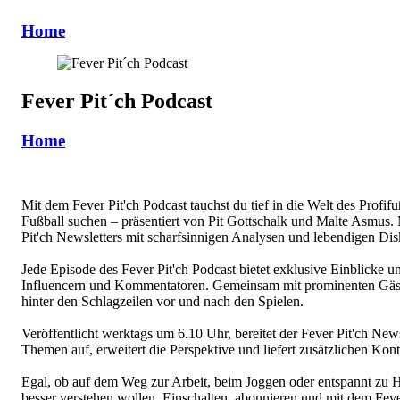
Home
Fever Pit´ch Podcast
Home
Mit dem Fever Pit'ch Podcast tauchst du tief in die Welt des Profif
Fußball suchen – präsentiert von Pit Gottschalk und Malte Asmus. M
Pit'ch Newsletters mit scharfsinnigen Analysen und lebendigen Dis
Jede Episode des Fever Pit'ch Podcast bietet exklusive Einblicke 
Influencern und Kommentatoren. Gemeinsam mit prominenten Gäste
hinter den Schlagzeilen vor und nach den Spielen.
Veröffentlicht werktags um 6.10 Uhr, bereitet der Fever Pit'ch New
Themen auf, erweitert die Perspektive und liefert zusätzlichen Kont
Egal, ob auf dem Weg zur Arbeit, beim Joggen oder entspannt zu Hau
besser verstehen wollen. Einschalten, abonnieren und mit dem Fever