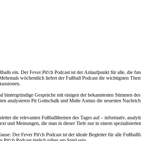
ußballs ein. Der Fever Pit'ch Podcast ist der Anlaufpunkt für alle, di
ehrmals wöchentlich liefert der Fußball Podcast die wichtigsten Themen
kussionen.
und hintergründige Gespräche mit einigen der bekanntesten Stimmen des 
n analysieren Pit Gottschalk und Malte Asmus die neuesten Nachricht
sletter die relevanten Fußballthemen des Tages auf – informativ, analyt
ext und Meinungen, die man in dieser Tiefe nur in einem spezialisierten
se: Der Fever Pit'ch Podcast ist der ideale Begleiter für alle Fußballf
 Pit'ch Podcast täglich näher am Spiel sein.