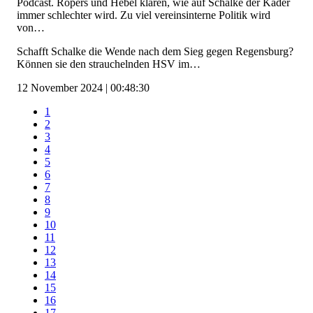
Podcast. Ropers und Hebel klären, wie auf Schalke der Kader
immer schlechter wird. Zu viel vereinsinterne Politik wird
von…
Schafft Schalke die Wende nach dem Sieg gegen Regensburg?
Können sie den strauchelnden HSV im…
12 November 2024 | 00:48:30
1
2
3
4
5
6
7
8
9
10
11
12
13
14
15
16
17