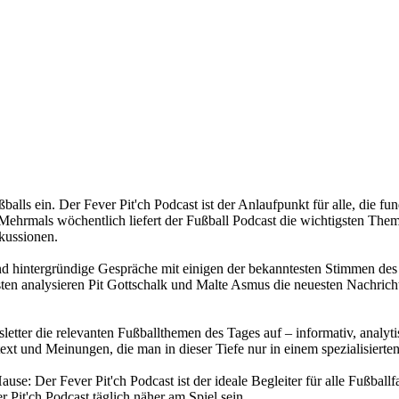
ußballs ein. Der Fever Pit'ch Podcast ist der Anlaufpunkt für alle, di
ehrmals wöchentlich liefert der Fußball Podcast die wichtigsten Themen
kussionen.
und hintergründige Gespräche mit einigen der bekanntesten Stimmen des 
n analysieren Pit Gottschalk und Malte Asmus die neuesten Nachricht
sletter die relevanten Fußballthemen des Tages auf – informativ, analyt
ext und Meinungen, die man in dieser Tiefe nur in einem spezialisierten
se: Der Fever Pit'ch Podcast ist der ideale Begleiter für alle Fußballf
 Pit'ch Podcast täglich näher am Spiel sein.