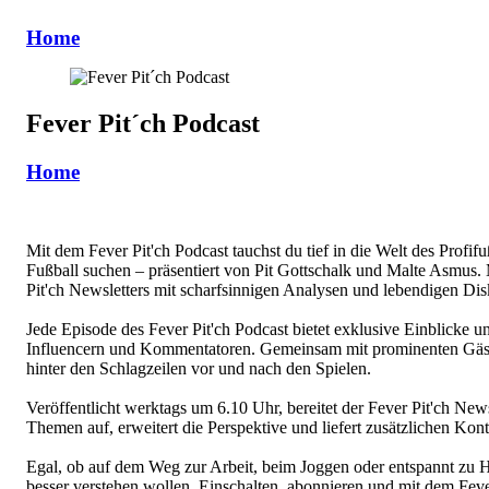
Home
Fever Pit´ch Podcast
Home
Mit dem Fever Pit'ch Podcast tauchst du tief in die Welt des Profif
Fußball suchen – präsentiert von Pit Gottschalk und Malte Asmus. M
Pit'ch Newsletters mit scharfsinnigen Analysen und lebendigen Dis
Jede Episode des Fever Pit'ch Podcast bietet exklusive Einblicke 
Influencern und Kommentatoren. Gemeinsam mit prominenten Gäste
hinter den Schlagzeilen vor und nach den Spielen.
Veröffentlicht werktags um 6.10 Uhr, bereitet der Fever Pit'ch New
Themen auf, erweitert die Perspektive und liefert zusätzlichen Kont
Egal, ob auf dem Weg zur Arbeit, beim Joggen oder entspannt zu Hau
besser verstehen wollen. Einschalten, abonnieren und mit dem Fever